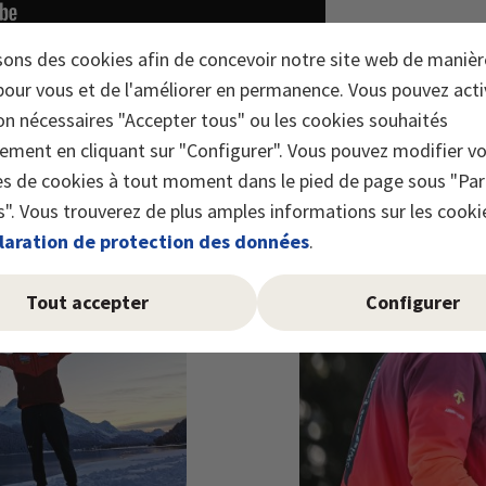
sons des cookies afin de concevoir notre site web de manièr
dation Acide folique Suisse
our vous et de l'améliorer en permanence. Vous pouvez acti
on nécessaires "Accepter tous" ou les cookies souhaités
ndation Acide folique
Suisse et soutient ainsi la sensibilisat
lement en cliquant sur "Configurer". Vous pouvez modifier v
 la vie.
s de cookies à tout moment dans le pied de page sous "Pa
". Vous trouverez de plus amples informations sur les cooki
laration de protection des données
.
Tout accepter
Configurer