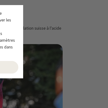
e
ver les
ion de la population suisse à l’acide
os
ramètres
es dans