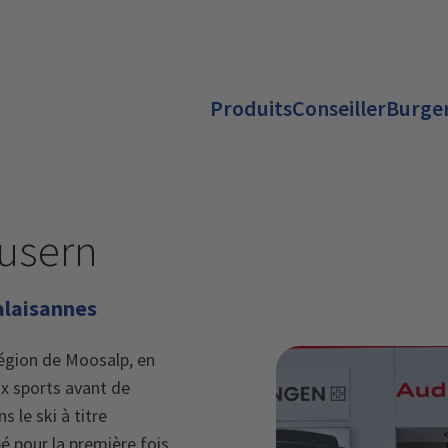
Produits
Conseiller
Burger
usern
alaisannes
région de Moosalp, en
ux sports avant de
 le ski à titre
ipé pour la première fois