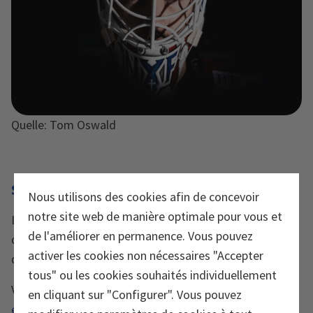
Quelle: Tom Oswald
SC RAPPERSWIL-JONA LAKERS
Nous utilisons des cookies afin de concevoir
notre site web de manière optimale pour vous et
L'engagement local dans le sponsoring des produits et
de l'améliorer en permanence. Vous pouvez
des finances est considéré comme une grande affaire
activer les cookies non nécessaires "Accepter
de cœur par la famille fondatrice Burgerstein.
tous" ou les cookies souhaités individuellement
Vous trouverez ici de plus amples
informations sur cet
en cliquant sur "Configurer". Vous pouvez
engagement.