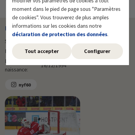
modifier vos paramètres de cookies à tout
moment dans le pied de page sous "Paramètres
de cookies". Vous trouverez de plus amples
informations sur les cookies dans notre
Briefing
déclaration de protection des données
.
Sport:
Hockey sur glace
Tout accepter
Configurer
Nationalité:
Suisse
Date de
16/12/1994
naissance:
nyf60