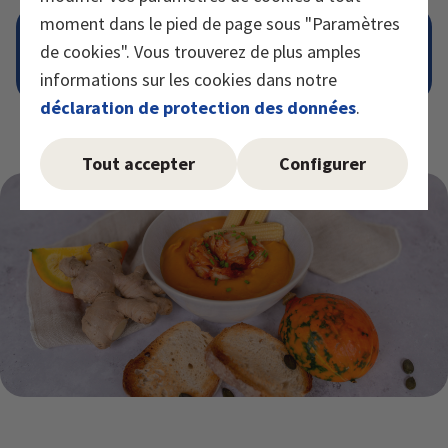
moment dans le pied de page sous "Paramètres
CONSEIL
de cookies". Vous trouverez de plus amples
Faire griller les graines de courge et les
ajouter à la soupe au dernier moment.
informations sur les cookies dans notre
déclaration de protection des données
.
Tout accepter
Configurer