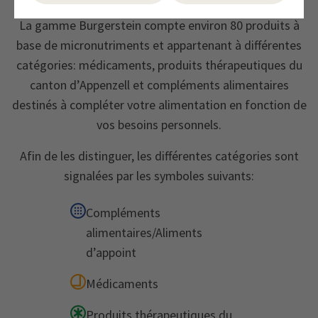
La gamme Burgerstein compte environ 80 produits à
base de micronutriments et appartenant à différentes
catégories: médicaments, produits thérapeutiques du
canton d’Appenzell et compléments alimentaires
destinés à compléter votre alimentation en fonction de
vos besoins personnels.
Afin de les distinguer, les différentes catégories sont
signalées par les symboles suivants:
Compléments
alimentaires/Aliments
d’appoint
Médicaments
Produits thérapeutiques du