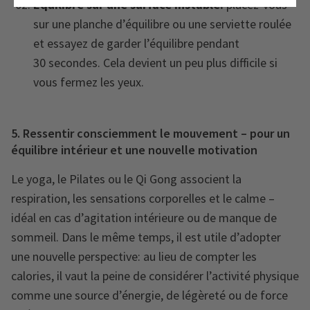
Équilibre sur une surface instable:
placez-vous
sur une planche d’équilibre ou une serviette roulée
et essayez de garder l’équilibre pendant
30 secondes. Cela devient un peu plus difficile si
vous fermez les yeux.
5. Ressentir consciemment le mouvement – pour un
équilibre intérieur et une nouvelle motivation
Le yoga, le Pilates ou le Qi Gong associent la
respiration, les sensations corporelles et le calme –
idéal en cas d’agitation intérieure ou de manque de
sommeil. Dans le même temps, il est utile d’adopter
une nouvelle perspective: au lieu de compter les
calories, il vaut la peine de considérer l’activité physique
comme une source d’énergie, de légèreté ou de force