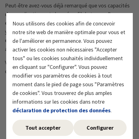
Peut-être avez-vous déjà remarqué que vos capacités
de coordination ont changé au fil du temps. Des
exercices spéciaux sur des surfaces instables ou les
Nous utilisons des cookies afin de concevoir
yeux fermés favorisent l’interaction entre les muscles
notre site web de manière optimale pour vous et
et les nerfs
–
ils renforcent les articulations et
de l'améliorer en permanence. Vous pouvez
accroissent la sécurité au quotidien.
activer les cookies non nécessaires "Accepter
tous" ou les cookies souhaités individuellement
Voici deux possibilités pour travailler votre
en cliquant sur "Configurer". Vous pouvez
coordination:
modifier vos paramètres de cookies à tout
moment dans le pied de page sous "Paramètres
Appui sur un pied les yeux fermés:
tenez-vous
de cookies". Vous trouverez de plus amples
sur une jambe, fermez les yeux et maintenez la
informations sur les cookies dans notre
position pendant 20 à 30 secondes. Puis changez
déclaration de protection des données
.
de jambe. Si c’est trop difficile au début, ouvrez les
yeux.
Tout accepter
Configurer