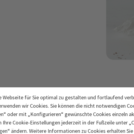
 Webseite für Sie optimal zu gestalten und fortlaufend ver
n. Den restlichen Sojadrink in einen Topfgeben und aufkoche
erwenden wir Cookies. Sie können die nicht notwendigen Coo
. Das Kakaopulver unterrühren, mit Ahornsirup süssen und d
en“ oder mit „Konfigurieren“ gewünschte Cookies einzeln akt
unde auskühlen lassen.
 Ihre Cookie-Einstellungen jederzeit in der Fußzeile unter „
gen“ ändern. Weitere Informationen zu Cookies erhalten Sie 