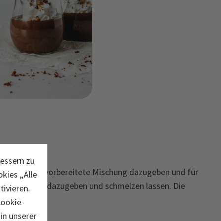
bessern zu
n lassen. Die vorbereitete Mischung dazugeben und für
kies „Alle
ie Schokolade dazugeben und schmelzen lassen. Die
ivieren.
Cookie-
in unserer