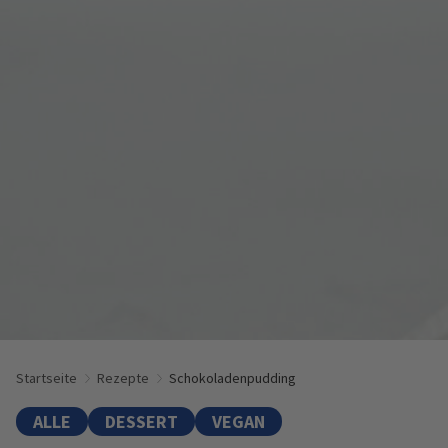
Startseite
Rezepte
Schokoladenpudding
ALLE
DESSERT
VEGAN