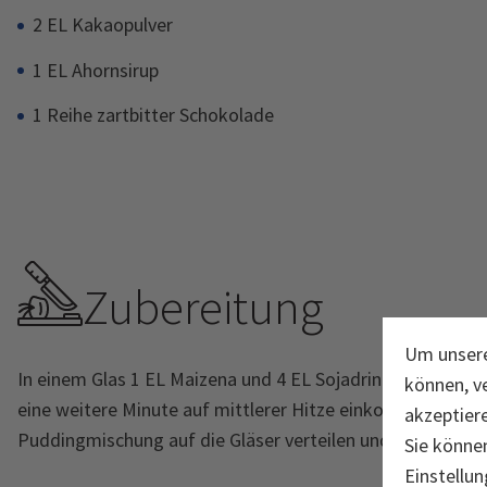
2 EL Kakaopulver
1 EL Ahornsirup
1 Reihe zartbitter Schokolade
Zubereitung
Um unsere
In einem Glas 1 EL Maizena und 4 EL Sojadrink glattrühre
können, v
eine weitere Minute auf mittlerer Hitze einkochen lassen
akzeptier
Puddingmischung auf die Gläser verteilen und für eine St
Sie können
Einstellun