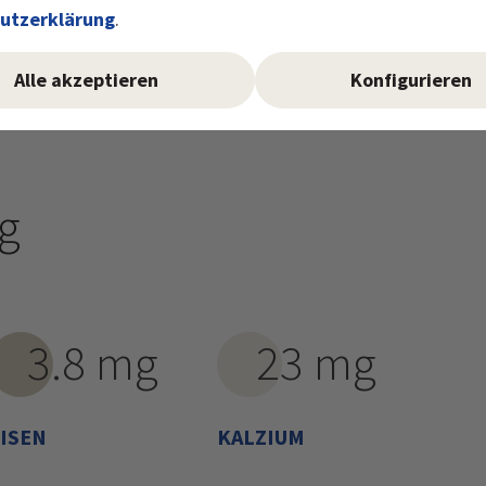
ebenfalls Eisen enthält?
utzerklärung
.
Alle akzeptieren
Konfigurieren
0g
3.8 mg
23 mg
ISEN
KALZIUM