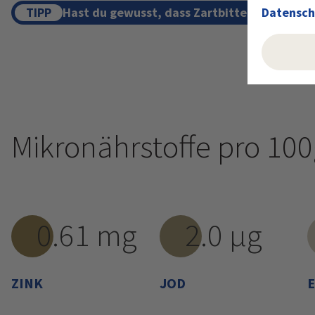
TIPP
Hast du gewusst, dass Zartbitterschokolade 
Datensch
Mikronährstoffe pro 10
0.61 mg
2.0 µg
ZINK
JOD
E