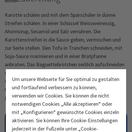
Karotte schälen und mit dem Sparschäler in dünne
Streifen schälen. In einer Schüssel Weissweinessig,
Ahornsirup, Sesamöl und Salz verrühren. Die
Karottenstreifen in die Sauce geben, vermischen und
zur Seite stellen. Den Tofu in Tranchen schneiden, mit
Soja-Sauce marinieren und in einer Bratpfanne
anbraten. Das Baguettebrötchen seitlich aufschneiden
und mit der veganen Mayonnaise bestreichen.
Um unsere Webseite für Sie optimal zu gestalten
Anschliessend mit dem angebratenen Tofu und den
und fortlaufend verbessern zu können,
marinierten Karotten belegen. Mit Korianderblättern
verwenden wir Cookies. Sie können die nicht
garnieren und geniessen.
notwendigen Cookies „Alle akzeptieren“ oder
mit „Konfigurieren“ gewünschte Cookies einzeln
TIPP
aktivieren. Sie können Ihre Cookie-Einstellungen
Tofu wird aus Sojabohnen hergestellt. Diese
jederzeit in der Fußzeile unter „Cookie-
enthalten mehr Protein als andere