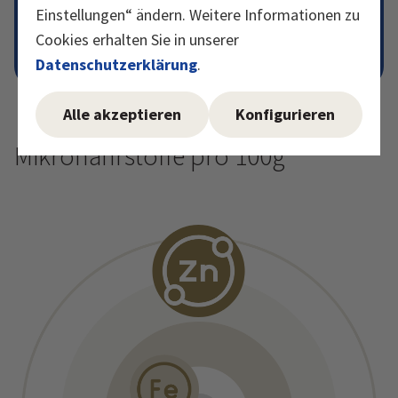
Einstellungen“ ändern. Weitere Informationen zu
Hülsenfrüchte und sind gleichzeitig reich an
Cookies erhalten Sie in unserer
essenziellen Aminosäuren wie Lysin und
Methionin.
Datenschutzerklärung
.
Alle akzeptieren
Konfigurieren
Mikronährstoffe pro 100g