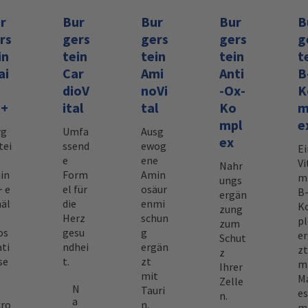
r
Bur
Bur
Bur
B
rs
gers
gers
gers
g
in
tein
tein
tein
t
ai
Car
Ami
Anti
B
dioV
noVi
-Ox-
K
S+
ital
tal
Ko
m
mpl
e
rg
Umfa
Ausg
ex
tei
ssend
ewog
Ei
e
ene
Vi
Nahr
in
Form
Amin
m
ungs
 e
el für
osäur
B
ergän
äl
die
enmi
K
zung
Herz
schun
pl
zum
os
gesu
g
e
Schut
ti
ndhei
ergän
zt
z
se
t.
zt
m
Ihrer
mit
M
Zelle
N
Tauri
es
n.
a
kro
n,
m