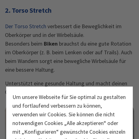
2. Torso Stretch
Der Torso Stretch
verbessert die Beweglichkeit im
Oberkörper und in der Wirbelsäule.
Besonders beim
Biken
brauchst du eine gute Rotation
im Oberkörper (z. B. beim Lenken oder auf Trails). Auch
beim Wandern sorgt eine bewegliche Wirbelsäule für
eine bessere Haltung.
Unterstützt eine gesunde Haltung und macht deinen
Oberkörper beweglicher.
Um unsere Webseite für Sie optimal zu gestalten
und fortlaufend verbessern zu können,
verwenden wir Cookies. Sie können die nicht
notwendigen Cookies „Alle akzeptieren“ oder
mit „Konfigurieren“ gewünschte Cookies einzeln