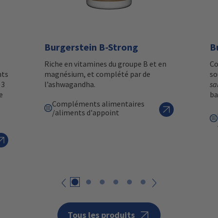
Burgerstein B-Strong
B
Riche en vitamines du groupe B et en
Co
nts
magnésium, et complété par de
so
 3
l’ashwagandha.
sa
e
ba
Compléments alimentaires
/aliments d'appoint
Retour
suivant
Tous les produits