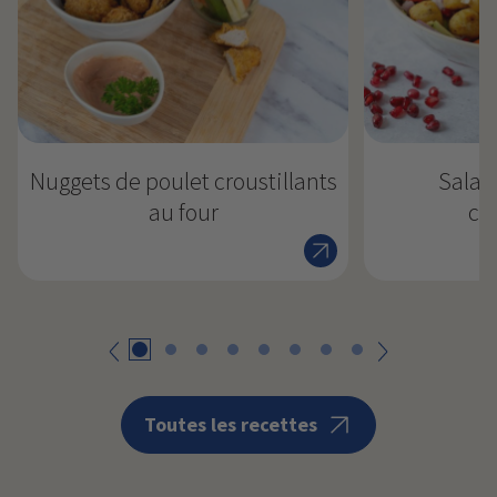
Nuggets de poulet croustillants
Salad
au four
cro
Retour
suivant
Toutes les recettes