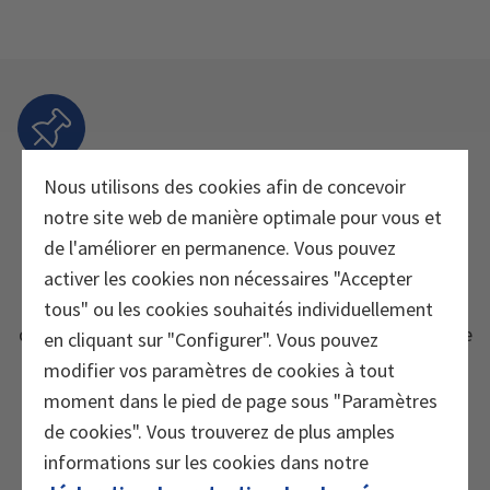
Nous utilisons des cookies afin de concevoir
La gamme Burgerstein compte environ 80 produits à
notre site web de manière optimale pour vous et
base de micronutriments et appartenant à différentes
de l'améliorer en permanence. Vous pouvez
catégories: médicaments, produits thérapeutiques du
activer les cookies non nécessaires "Accepter
canton d’Appenzell et compléments alimentaires
tous" ou les cookies souhaités individuellement
destinés à compléter votre alimentation en fonction de
en cliquant sur "Configurer". Vous pouvez
vos besoins personnels.
modifier vos paramètres de cookies à tout
moment dans le pied de page sous "Paramètres
Afin de les distinguer, les différentes catégories sont
de cookies". Vous trouverez de plus amples
signalées par les symboles suivants:
informations sur les cookies dans notre