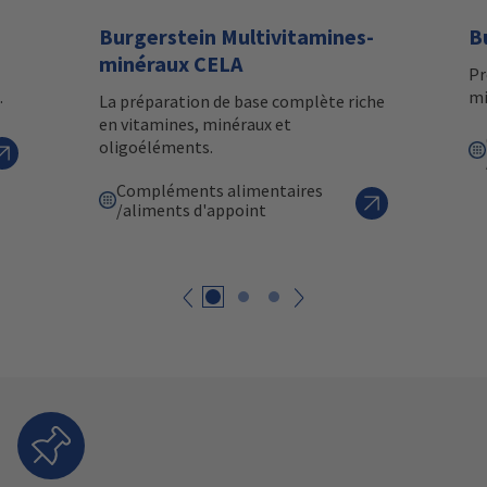
Burgerstein Multivitamines-
B
minéraux CELA
Pr
.
mi
La préparation de base complète riche
en vitamines, minéraux et
oligoéléments.
Compléments alimentaires
/aliments d'appoint
Retour
suivant