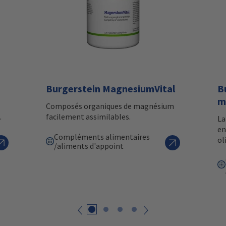
Burgerstein MagnesiumVital
B
m
Composés organiques de magnésium
.
facilement assimilables.
La
en
Compléments alimentaires
ol
/aliments d'appoint
Retour
suivant