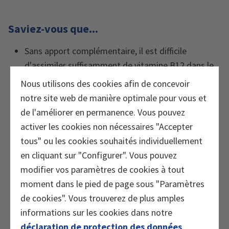
Saviez-vous que...
Sans apport complémentaire, il est difficile
d'assimiler suffisamment de vitamine B12 dans le
1
cadre d'un régime végétalien.
Nous utilisons des cookies afin de concevoir
notre site web de manière optimale pour vous et
la vitamine B12 est thermolabile? Une grande
de l'améliorer en permanence. Vous pouvez
quantité peut donc être détruite lors de la
activer les cookies non nécessaires "Accepter
préparation des aliments.
tous" ou les cookies souhaités individuellement
lors d’un apport de 500 µg de vitamine B12 par
en cliquant sur "Configurer". Vous pouvez
jour, l’organisme n’en absorbe effectivement
modifier vos paramètres de cookies à tout
qu’environ 6 à 7 µg et qu’il peut ainsi remplir
moment dans le pied de page sous "Paramètres
lentement ses réserves?
de cookies". Vous trouverez de plus amples
informations sur les cookies dans notre
l’organisme retient la quantité de vitamine B12
déclaration de protection des données
.