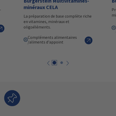
Burgerstein Multivitamines-
B
minéraux CELA
-
Pr
mi
La préparation de base complète riche
en vitamines, minéraux et
oligoéléments.
Compléments alimentaires
/aliments d'appoint
Retour
suivant