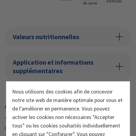
Valeurs nutritionnelles
Application et informations
supplémentaires
Nous utilisons des cookies afin de concevoir
notre site web de manière optimale pour vous et
Avis
de l'améliorer en permanence. Vous pouvez
activer les cookies non nécessaires "Accepter
* Les vitamines C, E et B2, ainsi que le zinc, le
tous" ou les cookies souhaités individuellement
manganèse et le sélénium contribuent à protéger les
en cliquant sur "Configurer". Vous pouvez