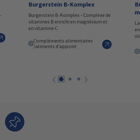
Burgerstein B-Komplex
B
m
-
Burgerstein B-Komplex - Complexe de
vitamines B enrichi en magnésium et
La
en vitamine C.
en
ol
Compléments alimentaires
/aliments d'appoint
Retour
suivant