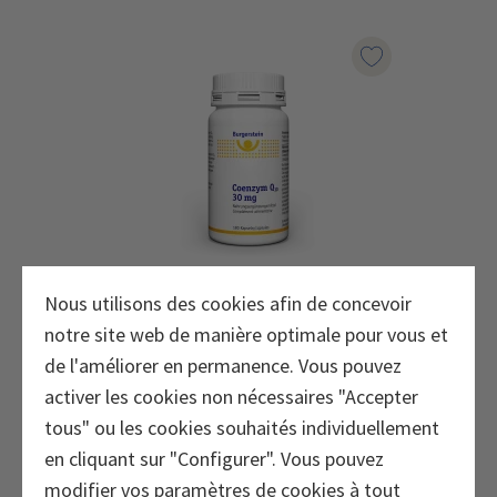
Marqueur le pr
Nous utilisons des cookies afin de concevoir
Burgerstein Coenzyme
notre site web de manière optimale pour vous et
Q10 30 mg Capsules
de l'améliorer en permanence. Vous pouvez
activer les cookies non nécessaires "Accepter
Coenzyme Q
naturelle en capsules,
10
tous" ou les cookies souhaités individuellement
extraite de cellules de levure
en cliquant sur "Configurer". Vous pouvez
fermentées en douceur.
modifier vos paramètres de cookies à tout