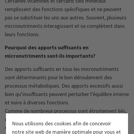
Certaines vitamines et certains sels minéraux
remplissent des fonctions spécifiques et ne peuvent
pas se substituer les uns aux autres. Souvent, plusieurs
micronutriments interagissent et se complètent dans
leurs fonctions.
Pourquoi des apports suffisants
en
micronutriments sont-ils importants?
Des apports suffisants en tous les micronutriments
sont déterminants pour le bon déroulement des
processus métaboliques. Des apports excessifs aussi
bien qu’insuffisants peuvent perturber l’équilibre interne
et nuire à diverses fonctions.
Comme de nombreux processus sont étroitement liés,
un déséquilibre en micronutriments peut avoir des
Nous utilisons des cookies afin de concevoir
répercussions sur plusieurs plans à la fois. Des apports
notre site web de manière optimale pour vous et