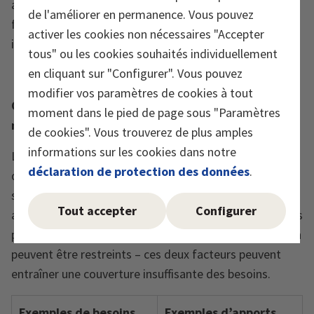
adaptés aux besoins contribuent donc à maintenir le
de l'améliorer en permanence. Vous pouvez
fonctionnement normal du métabolisme, du système
activer les cookies non nécessaires "Accepter
immunitaire ainsi que des nerfs et des muscles.
tous" ou les cookies souhaités individuellement
en cliquant sur "Configurer". Vous pouvez
modifier vos paramètres de cookies à tout
Quels facteurs influencent les besoins en
moment dans le pied de page sous "Paramètres
micronutriments?
de cookies". Vous trouverez de plus amples
informations sur les cookies dans notre
Les besoins en micronutriments sont influencés par
déclaration de protection des données
.
différents facteurs, parmi lesquels l’âge, le poids, le
sexe, la phase de vie, le mode de vie ou les habitudes
Tout accepter
Configurer
alimentaires individuelles. Selon la situation, les besoins
peuvent être accrus et/ou les apports par l’alimentation
peuvent être restreints – ces deux facteurs peuvent
entraîner une couverture insuffisante des besoins.
Exemples de besoins
Exemples d’apports