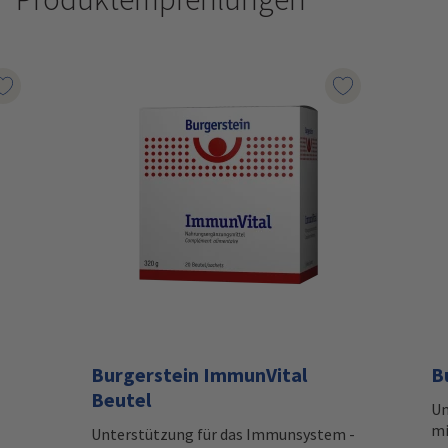
Auf den Wunschzettel
Auf den Wunsc
Burgerstein ImmunVital
B
Beutel
Um
mi
Unterstützung für das Immunsystem -