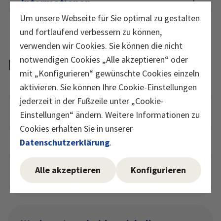
Informationen
Um unsere Webseite für Sie optimal zu gestalten
und fortlaufend verbessern zu können,
verwenden wir Cookies. Sie können die nicht
notwendigen Cookies „Alle akzeptieren“ oder
FAQ
mit „Konfigurieren“ gewünschte Cookies einzeln
aktivieren. Sie können Ihre Cookie-Einstellungen
jederzeit in der Fußzeile unter „Cookie-
Warum ist Vitamin D wichtig für
Einstellungen“ ändern. Weitere Informationen zu
den Körper?
Cookies erhalten Sie in unserer
Datenschutzerklärung
.
Gibt es noch weitere Vitamin-D-
Alle akzeptieren
Konfigurieren
Produkte von Burgerstein?