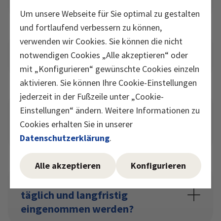
Multivitamin geeignet?
Um unsere Webseite für Sie optimal zu gestalten
und fortlaufend verbessern zu können,
verwenden wir Cookies. Sie können die nicht
Welche Vitamine enthält
notwendigen Cookies „Alle akzeptieren“ oder
Burgerstein Multivitamin?
mit „Konfigurieren“ gewünschte Cookies einzeln
aktivieren. Sie können Ihre Cookie-Einstellungen
jederzeit in der Fußzeile unter „Cookie-
Wie wird Burgerstein Multivitamin
Einstellungen“ ändern. Weitere Informationen zu
eingenommen und ab welchem
Cookies erhalten Sie in unserer
Alter ist es geeignet?
Datenschutzerklärung
.
Alle akzeptieren
Konfigurieren
Kann Burgerstein Multivitamin
täglich und langfristig
eingenommen werden?