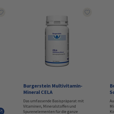
Auf den Wunschzettel
Auf den Wunsc
Burgerstein Multivitamin-
B
Mineral CELA
S
Das umfassende Basispräparat mit
Au
Vitaminen, Mineralstoffen und
Mi
Spurenelementen für die ganze
Ki