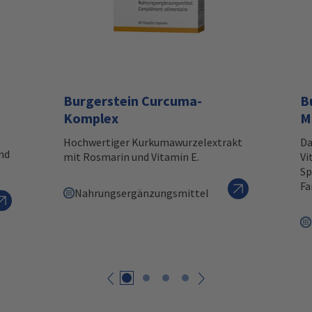
Burgerstein Curcuma-
B
Komplex
M
Hochwertiger Kurkumawurzelextrakt
Da
nd
mit Rosmarin und Vitamin E.
Vi
Sp
Fa
Nahrungsergänzungsmittel
zurück
weiter