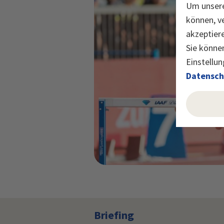
Um unsere
können, v
akzeptier
Sie können
Einstellun
Datensch
Briefing