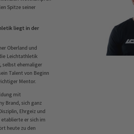
len Spitze seiner
letik liegt in der
er Oberland und
ie Leichtathletik
r, selbst ehemaliger
 sein Talent von Beginn
wichtiger Mentor.
ldung mit
ny Brand, sich ganz
sziplin, Ehrgeiz und
etablierte er sich im
ört heute zu den