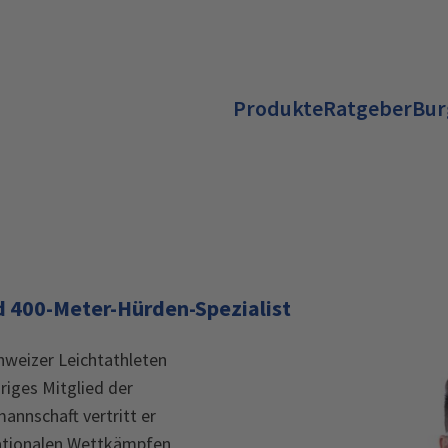
Produkte
Ratgeber
Bur
d 400-Meter-Hürden-Spezialist
hweizer Leichtathleten
riges Mitglied der
annschaft vertritt er
nationalen Wettkämpfen