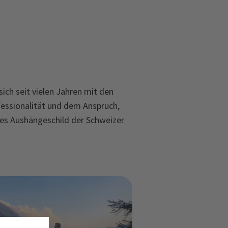
ich seit vielen Jahren mit den
fessionalität und dem Anspruch,
ges Aushängeschild der Schweizer