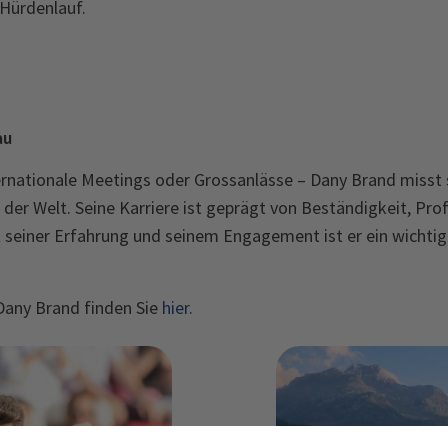
Hürdenlauf.
au
rnationale Meetings oder Grossanlässe – Dany Brand misst s
der Welt. Seine Karriere ist geprägt von Beständigkeit, Pro
it seiner Erfahrung und seinem Engagement ist er ein wichti
Dany Brand finden Sie
hier.