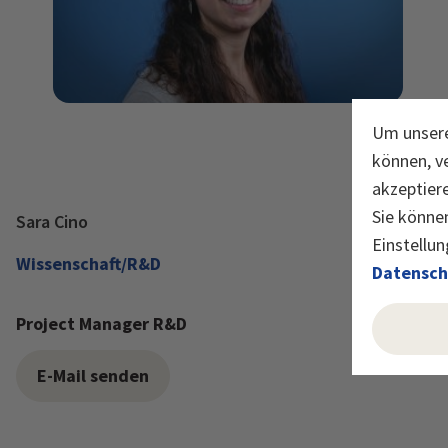
Um unsere
können, v
akzeptier
Sie können
Sara Cino
Einstellun
Wissenschaft/R&D
Datensch
Project Manager R&D
E-Mail senden