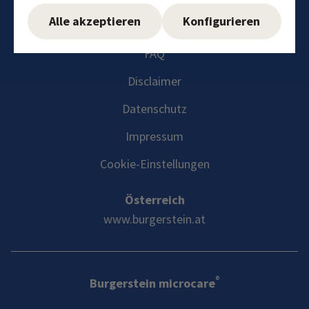
Instagram
Facebook
YouTube
LinkedIn
Alle akzeptieren
Konfigurieren
FAQ
Disclaimer
Datenschutz
Impressum
Cookie-Einstellungen
Österreich
www.burgerstein.at
®
Burgerstein microcare