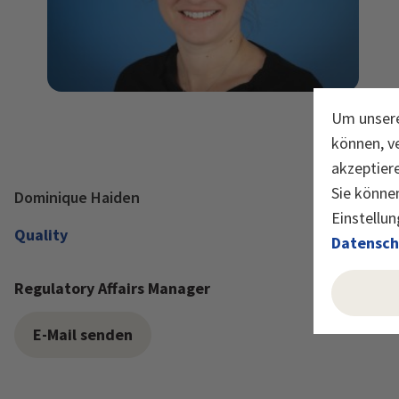
Um unsere
können, v
akzeptier
Sie können
Dominique Haiden
Einstellun
Quality
Datensch
Regulatory Affairs Manager
E-Mail senden