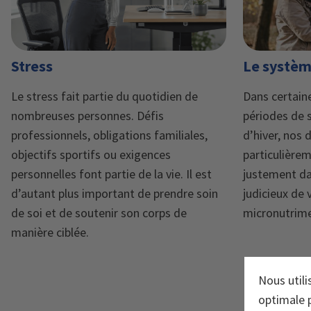
Stress
Le systèm
Le stress fait partie du quotidien de
Dans certaine
nombreuses personnes. Défis
périodes de 
professionnels, obligations familiales,
d’hiver, nos
objectifs sportifs ou exigences
particulièrem
personnelles font partie de la vie. Il est
justement da
d’autant plus important de prendre soin
judicieux de 
de soi et de soutenir son corps de
micronutrime
manière ciblée.
Nous utili
optimale p