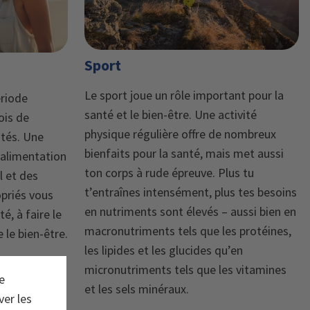
Sport
Le sport joue un rôle important pour la
ériode
santé et le bien-être. Une activité
ois de
physique régulière offre de nombreux
tés. Une
bienfaits pour la santé, mais met aussi
e alimentation
ton corps à rude épreuve. Plus tu
l et des
t’entraînes intensément, plus tes besoins
priés vous
en nutriments sont élevés – aussi bien en
é, à faire le
macronutriments tels que les protéines,
 le bien-être.
les lipides et les glucides qu’en
micronutriments tels que les vitamines
e
et les sels minéraux.
ver les