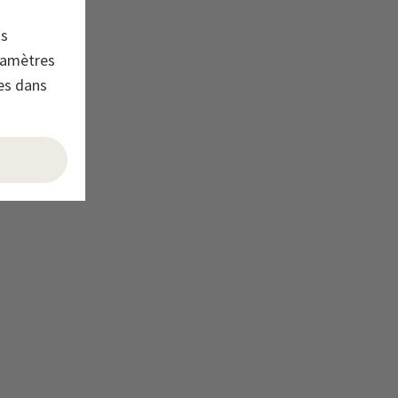
os
ramètres
es dans