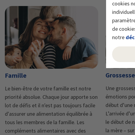
cookies n
individuel
paramètre
de cookies
notre
déc
Grossesse
Famille
Une grossess
Le bien-être de votre famille est notre
émotions po
priorité absolue. Chaque jour apporte son
début d’une n
lot de défis et il n'est pas toujours facile
L’arrivée d’u
d'assurer une alimentation équilibrée à
le début de
tous les membres de la famille. Les
la mère – sur
compléments alimentaires avec des