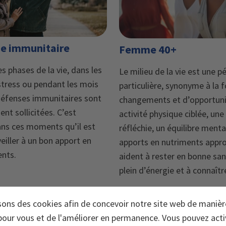
e immunitaire
Femme 40+
s phases de la vie, dans les
Le milieu de la vie est une p
stress ou pendant les mois
particulière, synonyme à la f
 défenses immunitaires sont
changements et d’opportuni
ent sollicitées. C’est
activité physique ciblée, un
ns ces moments qu’il est
réfléchie, un équilibre menta
veiller à un bon apport en
apports en nutriments appro
nts.
aident à rester en bonne sant
plein d’énergie et à connaître
sons des cookies afin de concevoir notre site web de manièr
our vous et de l'améliorer en permanence. Vous pouvez acti