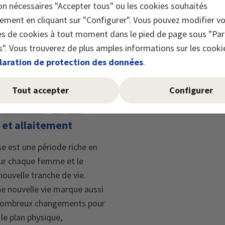
on nécessaires "Accepter tous" ou les cookies souhaités
lement en cliquant sur "Configurer". Vous pouvez modifier v
s de cookies à tout moment dans le pied de page sous "Pa
". Vous trouverez de plus amples informations sur les cooki
laration de protection des données
.
Tout accepter
Configurer
 et allaitement
e est une période riche en
ur chaque femme et le
ouvelle tranche de vie.
ne nouvelle vie marque aussi
 nombreux changements pour
 le plan physique,